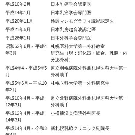
平成10年2月
日本乳癌学会認定医
平成14年1月
日本乳癌学会専門医
平成20年11月
検診マンモグラフィ読影認定医
平成21年5月
日本乳房超音波認定医
平成26年1月
日本外科学会専門医
昭和62年6月～平成4
札幌医科大学第一外科教室
年3月
研究生（現；消化器・総合、乳腺・内
分泌外科）
平成4年4～平成5年5
道立羽幌病院外科兼札幌医科大学第一
月
外科助手
平成5年6月～平成10
札幌医科大学第一外科研究生
年3月
平成10年4月～平成
道立北野病院外科兼札幌医科大学第一
12年3月
外科助手
平成12年4月～平成
小樽掖済会病院外科医長
14年3月
平成14年4月～令和3
新札幌乳腺クリニック副院長
年4月